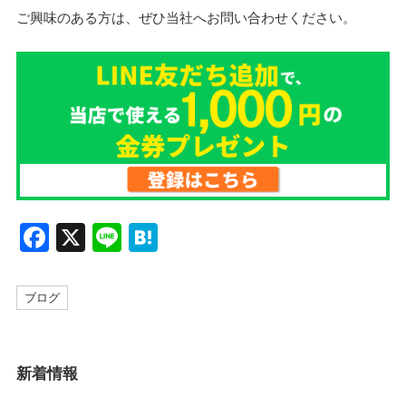
ご興味のある方は、ぜひ当社へお問い合わせください。
F
X
Li
H
a
n
at
c
e
e
ブログ
e
n
b
a
新着情報
o