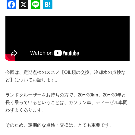
F
X
Li
H
a
n
at
c
e
e
e
n
b
a
o
o
k
今回は、定期点検のススメ【OIL類の交換、冷却水の点検な
ど】についてお話します。
ランドクルーザーをお持ちの方で、20〜30km、20〜30年と
長く乗っているということは、ガソリン車、ディーゼル車問
わずよくあります。
そのため、定期的な点検・交換は、とても重要です。