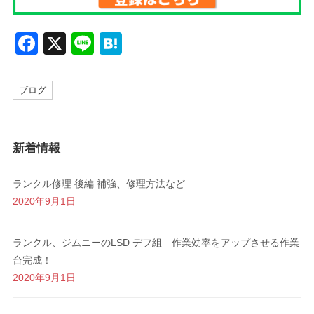
F
X
Li
H
a
n
at
c
e
e
ブログ
e
n
b
a
新着情報
o
o
ランクル修理 後編 補強、修理方法など
k
2020年9月1日
ランクル、ジムニーのLSD デフ組 作業効率をアップさせる作業
台完成！
2020年9月1日