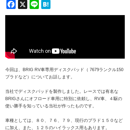
F
X
Li
H
a
n
at
c
e
e
e
n
b
a
o
o
k
今回は、BRIG RV車専用ディスクパッド（ 7679ランクル150
プラドなど）についてお話します。
当社でディスクパッドを製作しました。レースでは有名な
BRIGさんにオフロード車用に特別に依頼し、RV車、４駆の
使い勝手を知っている当社が作ったものです。
車種としては、８０、７６、７９、現行のプラド１５０など
に加え、また、１２５のハイラックス用もあります。