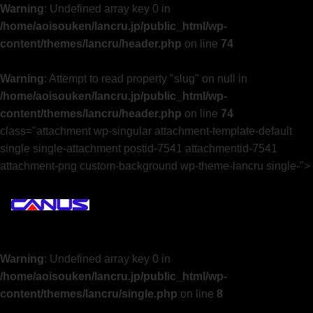
Warning
: Undefined array key 0 in
/home/aoisouken/lancru.jp/public_html/wp-
content/themes/lancru/header.php
on line
74
Warning
: Attempt to read property "slug" on null in
/home/aoisouken/lancru.jp/public_html/wp-
content/themes/lancru/header.php
on line
74
class="attachment wp-singular attachment-template-default
single single-attachment postid-7541 attachmentid-7541
attachment-png custom-background wp-theme-lancru single-">
Warning
: Undefined array key 0 in
/home/aoisouken/lancru.jp/public_html/wp-
content/themes/lancru/single.php
on line
8