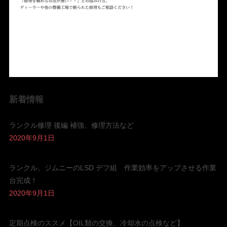
新着情報
ランクル修理 後編 補強、修理方法など
2020年9月1日
ランクル、ジムニーのLSD デフ組 作業効率をアップさせる作業
台完成！
2020年9月1日
定期点検のススメ【OIL類の交換、冷却水の点検など】