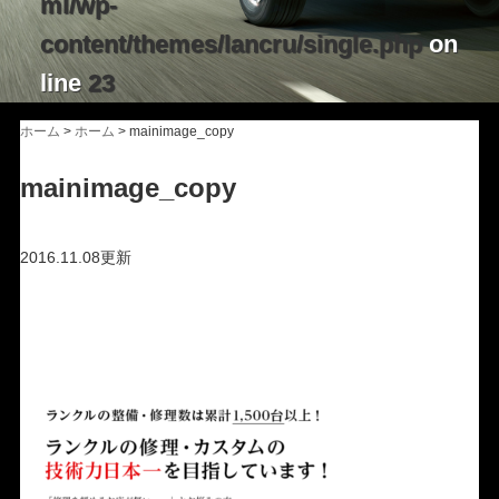
ml/wp-
content/themes/lancru/single.php
on
line
23
ホーム
>
ホーム
>
mainimage_copy
mainimage_copy
2016.11.08更新