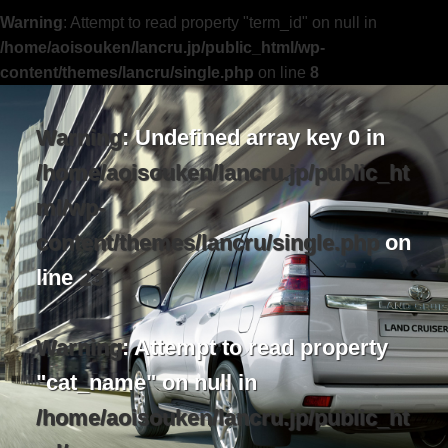
Warning
: Attempt to read property "term_id" on null in
/home/aoisouken/lancru.jp/public_html/wp-
content/themes/lancru/single.php
on line
8
Warning
: Undefined array key 0 in
/home/aoisouken/lancru.jp/public_ht
ml/wp-
content/themes/lancru/single.php
on
line
23
Warning
: Attempt to read property
"cat_name" on null in
/home/aoisouken/lancru.jp/public_ht