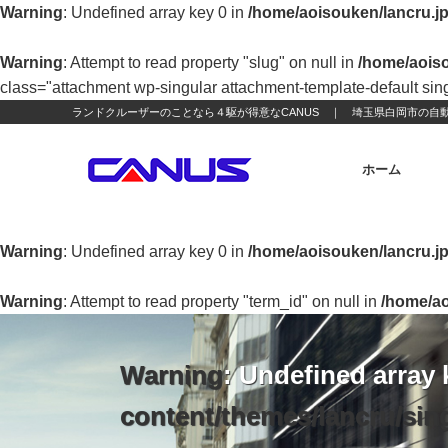
Warning
: Undefined array key 0 in
/home/aoisouken/lancru.j
Warning
: Attempt to read property "slug" on null in
/home/aoiso
class="attachment wp-singular attachment-template-default si
ランドクルーザーのことなら４駆が得意なCANUS ｜ 埼玉県白岡市の自動
ホーム
Warning
: Undefined array key 0 in
/home/aoisouken/lancru.jp
Warning
: Attempt to read property "term_id" on null in
/home/ao
Warning
: Undefined array 
content/themes/lancru/sin