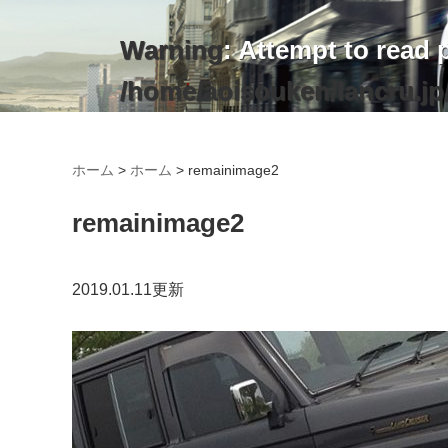
Warning
: Attempt to read 
/home/aoisouken/lancru.jp
ホーム
>
ホーム
>
remainimage2
remainimage2
2019.01.11更新