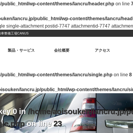
p/public_html/wp-content/themes/lancru/header.php
on line
uken/lancru.jp/public_html/wp-content/themes/lancru/head
ngle single-attachment postid-7747 attachmentid-7747 attachme
車整備工場CANUS
製品・サービス
会社概要
アクセス
/public_html/wp-content/themes/lancru/single.php
on line
8
isouken/lancru.jp/public_html/wp-content/themes/lancru/s
key 0 in
/home/aoisouken/lancru.jp/p
gle.php
on line
23