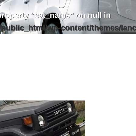
property "cat_name" on null in
/public_html/wp-content/themes/lanc