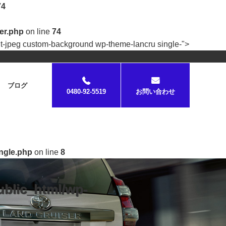
74
er.php
on line
74
nt-jpeg custom-background wp-theme-lancru single-">
ブログ
0480-92-5519
お問い合わせ
ingle.php
on line
8
ublic_html/wp-