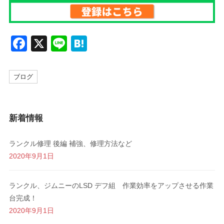
F
X
Li
H
a
n
at
c
e
e
ブログ
e
n
b
a
新着情報
o
o
ランクル修理 後編 補強、修理方法など
k
2020年9月1日
ランクル、ジムニーのLSD デフ組 作業効率をアップさせる作業
台完成！
2020年9月1日