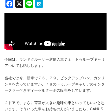
F
X
Li
H
a
n
at
c
e
e
e
n
b
a
o
o
k
今回は、ランドクルーザー逆輸入車７８ トゥループキャリ
アついてお話しします。
当社では今、新車で７６、７９、ピックアップバン、ガソリ
ン車を売っていますが、７８のトゥループキャリアのインタ
ークラー付きディーゼルターボの販売をしています。
２ドアで、まさに荷室が大きい趣味の車といってもいいと思
います。そういった車をお持ちの方がいましたら、CANUS