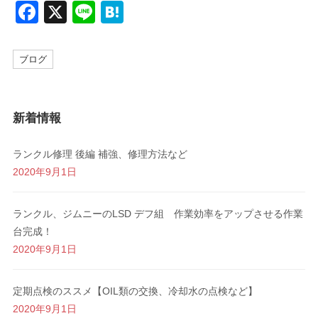
F
X
Li
H
a
n
at
c
e
e
ブログ
e
n
b
a
新着情報
o
o
ランクル修理 後編 補強、修理方法など
k
2020年9月1日
ランクル、ジムニーのLSD デフ組 作業効率をアップさせる作業
台完成！
2020年9月1日
定期点検のススメ【OIL類の交換、冷却水の点検など】
2020年9月1日