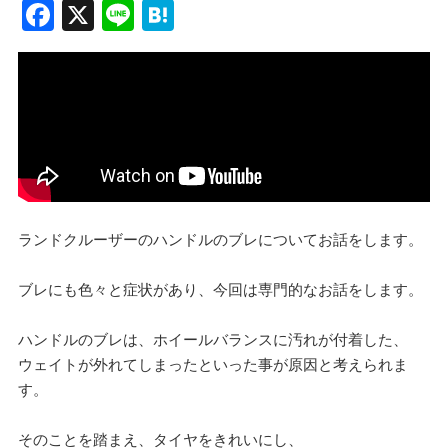
F
X
Li
H
a
n
at
c
e
e
e
n
b
a
o
o
k
ランドクルーザーのハンドルのブレについてお話をします。
ブレにも色々と症状があり、今回は専門的なお話をします。
ハンドルのブレは、ホイールバランスに汚れが付着した、
ウェイトが外れてしまったといった事が原因と考えられま
す。
そのことを踏まえ、タイヤをきれいにし、