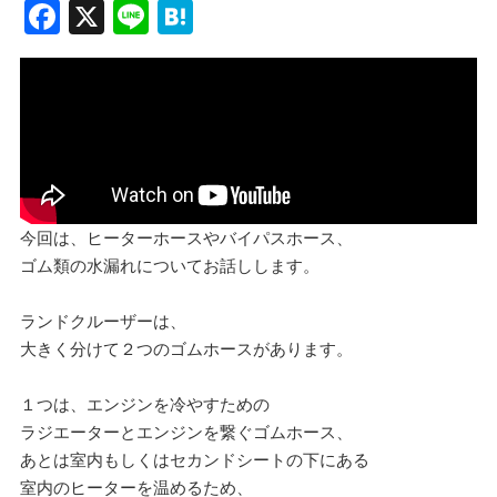
F
X
Li
H
a
n
at
c
e
e
e
n
b
a
o
o
今回は、ヒーターホースやバイパスホース、
k
ゴム類の水漏れについてお話しします。
ランドクルーザーは、
大きく分けて２つのゴムホースがあります。
１つは、エンジンを冷やすための
ラジエーターとエンジンを繋ぐゴムホース、
あとは室内もしくはセカンドシートの下にある
室内のヒーターを温めるため、