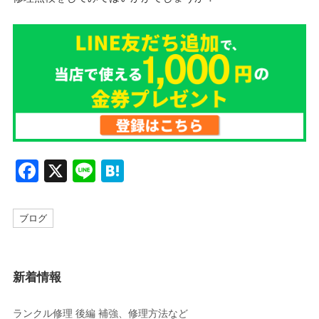
F
X
Li
H
a
n
at
c
e
e
ブログ
e
n
b
a
新着情報
o
o
ランクル修理 後編 補強、修理方法など