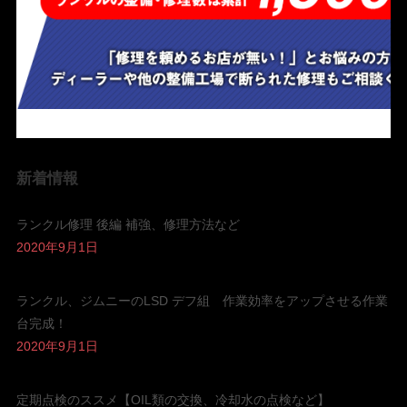
新着情報
ランクル修理 後編 補強、修理方法など
2020年9月1日
ランクル、ジムニーのLSD デフ組 作業効率をアップさせる作業
台完成！
2020年9月1日
定期点検のススメ【OIL類の交換、冷却水の点検など】