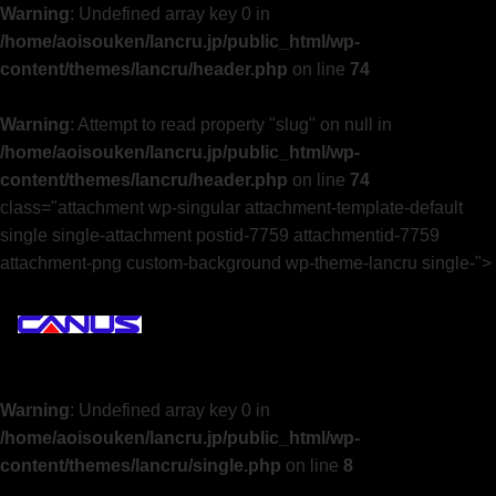
Warning
: Undefined array key 0 in
/home/aoisouken/lancru.jp/public_html/wp-
content/themes/lancru/header.php
on line
74
Warning
: Attempt to read property "slug" on null in
/home/aoisouken/lancru.jp/public_html/wp-
content/themes/lancru/header.php
on line
74
class="attachment wp-singular attachment-template-default
single single-attachment postid-7759 attachmentid-7759
attachment-png custom-background wp-theme-lancru single-">
Warning
: Undefined array key 0 in
/home/aoisouken/lancru.jp/public_html/wp-
content/themes/lancru/single.php
on line
8