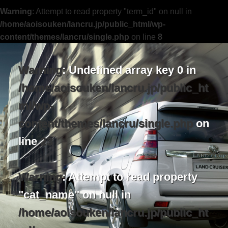
Warning
: Attempt to read property "term_id" on null in
/home/aoisouken/lancru.jp/public_html/wp-
content/themes/lancru/single.php
on line
8
Warning
: Undefined array key 0 in
/home/aoisouken/lancru.jp/public_ht
ml/wp-
content/themes/lancru/single.php
on
line
23
Warning
: Attempt to read property
"cat_name" on null in
/home/aoisouken/lancru.jp/public_ht