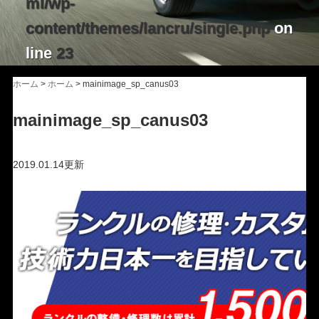
ml/wp-
content/themes/lancru/single.php
on
line
23
ホーム
>
ホーム
>
mainimage_sp_canus03
mainimage_sp_canus03
2019.01.14更新