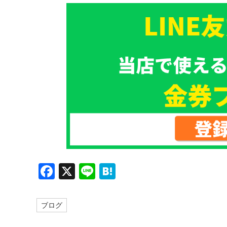
F
X
Li
H
a
n
at
c
e
e
ブログ
e
n