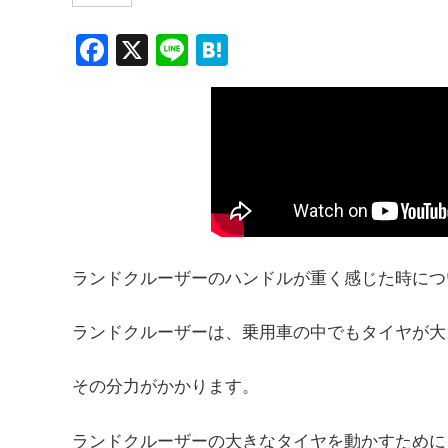
F
X
Li
H
a
n
at
c
e
e
e
n
b
a
o
o
k
ランドクルーザーのハンドルが重く感じた時につ
ランドクルーザーは、乗用車の中でもタイヤが大
その分力がかかります。
ランドクルーザーの大きなタイヤを動かすために